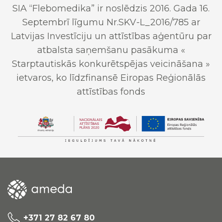
SIA “Flebomedika” ir noslēdzis 2016. Gada 16.
Septembrī līgumu Nr.SKV-L_2016/785 ar
Latvijas Investīciju un attīstības aģentūru par
atbalsta saņemšanu pasākuma «
Starptautiskās konkurētspējas veicināšana »
ietvaros, ko līdzfinansē Eiropas Reģionālās
attīstības fonds
+371 27 82 67 80