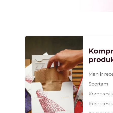
Kompr
produk
Man ir rec
Sportam
Kompresij
Kompresija