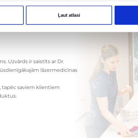
Ļaut atlasi
Uzvārds ir saistīts ar Dr.
 mūsdienīgākajām lāzermedicīnas
, tapēc saviem klientiem
duktus.