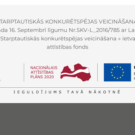
TARPTAUTISKĀS KONKURĒTSPĒJAS VEICINĀŠAN
ada 16. Septembrī līgumu Nr.SKV-L_2016/785 ar Latv
arptautiskās konkurētspējas veicināšana » ietvar
attīstības fonds