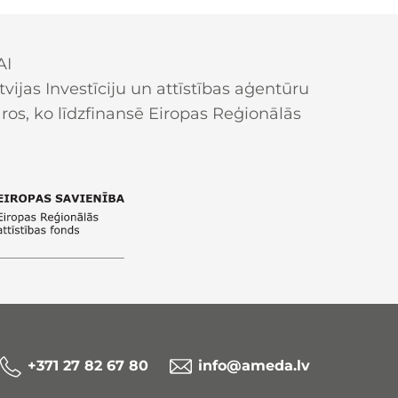
AI
ijas Investīciju un attīstības aģentūru
os, ko līdzfinansē Eiropas Reģionālās
+371 27 82 67 80
info@ameda.lv