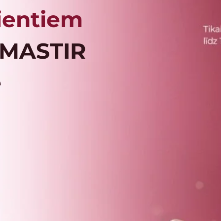
lientiem
RMASTIR
e