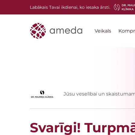
Labākais Tavai ikdienai, ko iesaka ārsti.
Veikals
Kompre
Jūsu veselībai un skaistumam
Svarīgi! Turpmā