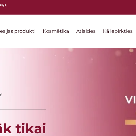
sijas produkti
Kosmētika
Atlaides
Kā iepirkties
!
k tikai