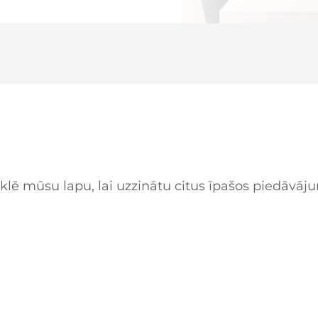
lē mūsu lapu, lai uzzinātu citus īpašos piedāvāj