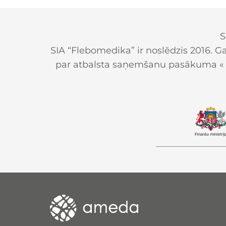
S
SIA “Flebomedika” ir noslēdzis 2016. G
par atbalsta saņemšanu pasākuma « St