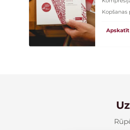
Kompresij
Kopšanas 
Apskatīt
Uz
Ameda internet
Rūpē