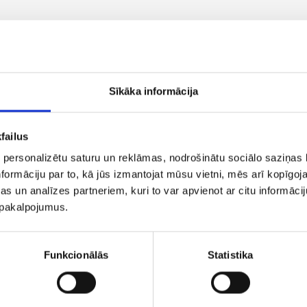
Jūsu ieguvums
Sīkāka informācija
Izvēloties ameda.lv sortimentu, j
personisku attieksmi un augstas 
failus
Kvalitāte ir investīcija nākotnē
 personalizētu saturu un reklāmas, nodrošinātu sociālo saziņas l
Ar OFA kompresijas zeķēm tiek u
formāciju par to, kā jūs izmantojat mūsu vietni, mēs arī kopīgo
rehabilitācija pēc vēnu operācijā
s un analīzes partneriem, kuri to var apvienot ar citu informācij
u pakalpojumus.
stāvoša darba veicējiem.
Dermastir kosmētika radīta sada
Alta Care Laboratorijā Francijā. U
Funkcionālās
Statistika
Anti-aging kosmētikas līniju!