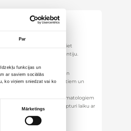
Par
ūs varat būt droši, ka saņemsiet
kvalitātes produktus ar garantiju.
īdzekļu funkcijas un
zlabota kāju vēnu veselība un
jam ar saviem sociālās
m. Lieliski piemērotas sportistiem un
u, ko viņiem sniedzat vai ko
rbībā ar zinātniekiem un dermatologiem
zlabo savas ādas stāvokli un apturi laiku ar
Mārketings