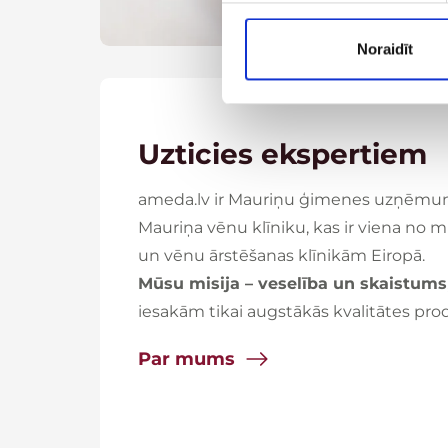
Noraidīt
Uzticies ekspertiem
ameda.lv
ir Mauriņu ģimenes uzņēmums. 
Mauriņa vēnu klīniku, kas ir viena no
un vēnu ārstēšanas klīnikām Eiropā.
Mūsu misija – veselība un skaistums
iesakām tikai augstākās kvalitātes pro
Par mums