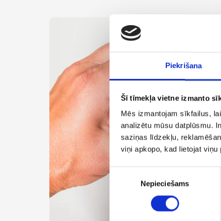
Piekrišana
Šī tīmekļa vietne izmanto sīk
Mēs izmantojam sīkfailus, lai
analizētu mūsu datplūsmu. In
saziņas līdzekļu, reklamēšana
viņi apkopo, kad lietojat viņ
Piekrišanas
Nepieciešams
izvēle