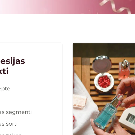
esijas
ti
epte
as segmenti
s šorti