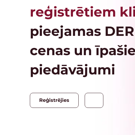
reģistrētiem k
pieejamas DE
cenas un īpaši
piedāvājumi
Reģistrējies