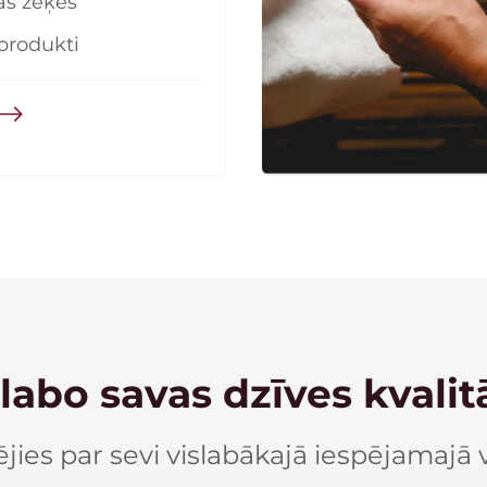
as zeķes
produkti
labo savas dzīves kvalitā
a veikals
jies par sevi vislabākajā iespējamajā 