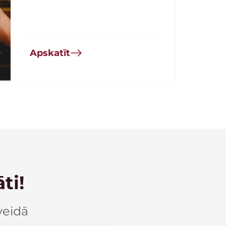
Apskatīt
ti!
veidā