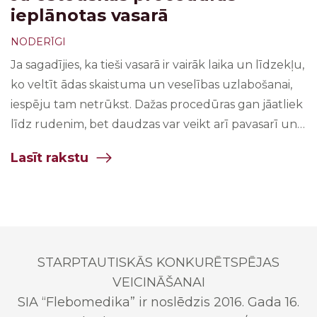
ieplānotas vasarā
NODERĪGI
Ja sagadījies, ka tieši vasarā ir vairāk laika un līdzekļu,
ko veltīt ādas skaistuma un veselības uzlabošanai,
iespēju tam netrūkst. Dažas procedūras gan jāatliek
līdz rudenim, bet daudzas var veikt arī pavasarī un
vasarā. Par risinājumiem ādas stāvokļa uzlabošanai
Lasīt rakstu
stāsta Lāzermedicīnas klīnikas dermatoloģe Ineta
Mauriņa.
STARPTAUTISKĀS KONKURĒTSPĒJAS
VEICINĀŠANAI
SIA “Flebomedika” ir noslēdzis 2016. Gada 16.