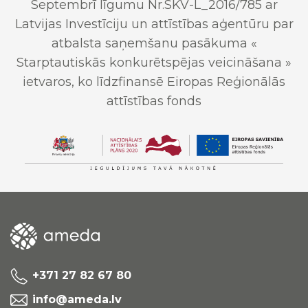
Septembrī līgumu Nr.SKV-L_2016/785 ar
Latvijas Investīciju un attīstības aģentūru par
atbalsta saņemšanu pasākuma «
Starptautiskās konkurētspējas veicināšana »
ietvaros, ko līdzfinansē Eiropas Reģionālās
attīstības fonds
+371 27 82 67 80
info@ameda.lv