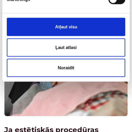
Lasīt rakstu
Atļaut visu
Ļaut atlasi
Noraidīt
Ja estētiskās procedūras