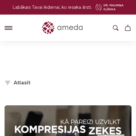
Labākais Tavai ikdienai, ko iesaka ārsti.
Atlasīt