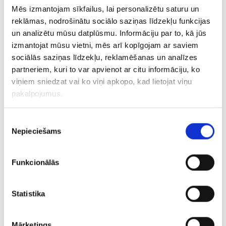
Mēs izmantojam sīkfailus, lai personalizētu saturu un
reklāmas, nodrošinātu sociālo saziņas līdzekļu funkcijas
un analizētu mūsu datplūsmu. Informāciju par to, kā jūs
izmantojat mūsu vietni, mēs arī kopīgojam ar saviem
sociālās saziņas līdzekļu, reklamēšanas un analīzes
partneriem, kuri to var apvienot ar citu informāciju, ko
viņiem sniedzat vai ko viņi apkopo, kad lietojat viņu
pakalpojumus.
Piekrišanas
Ceļo droši kompresijas zeķēs!
Nepieciešams
izvēle
EKSPERTU PADOMI
Funkcionālās
Iesaka: Prof.dr.med. Uldis Mauriņš, ķirurgs, flebologs
Ja Tev priekšā tāls ceļš veicams ar lidmašīnu,
autobusu, automašīnu vai vilcienu, atceries
Statistika
parūpēties par savu kāju veselību un pašsajūtu!
Mārketings