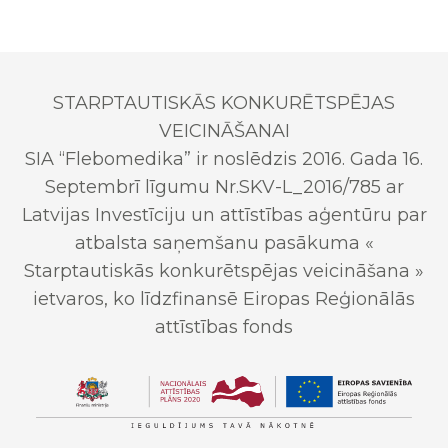
STARPTAUTISKĀS KONKURĒTSPĒJAS
VEICINĀŠANAI
SIA “Flebomedika” ir noslēdzis 2016. Gada 16.
Septembrī līgumu Nr.SKV-L_2016/785 ar
Latvijas Investīciju un attīstības aģentūru par
atbalsta saņemšanu pasākuma «
Starptautiskās konkurētspējas veicināšana »
ietvaros, ko līdzfinansē Eiropas Reģionālās
attīstības fonds