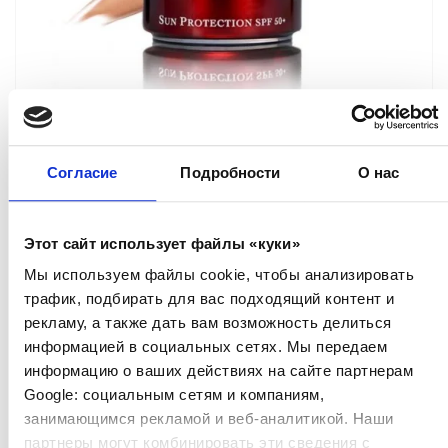
Dermastir Luxury – Солнцезащитный
Крем SPF 50+, PA+++ Матовый, 50 ml
Согласие
Подробности
О нас
ANTI-AGING KОСМЕТИКА
Тонированый солнцезащитный флюид для
лица с фильтрами для продолжительного
Этот сайт использует файлы «куки»
действия.
Мы используем файлы cookie, чтобы анализировать
трафик, подбирать для вас подходящий контент и
Reģistrēties, lai redzētu cenu.
рекламу, а также дать вам возможность делиться
информацией в социальных сетях. Мы передаем
Посмотреть продукт
информацию о ваших действиях на сайте партнерам
Google: социальным сетям и компаниям,
занимающимся рекламой и веб-аналитикой. Наши
партнеры могут комбинировать эти сведения с