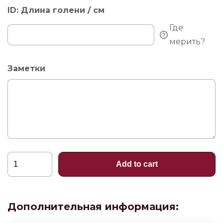
ID: Длина голени / см
Где
мерить?
Заметки
Memory,
Add to cart
гольфы
quantity
Дополнительная информация: