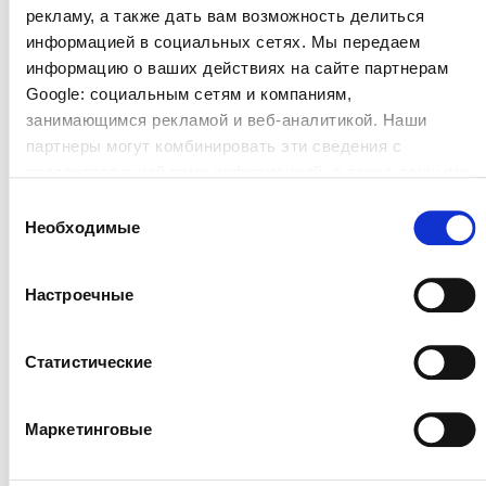
58,00
€
рекламу, а также дать вам возможность делиться
25% хлопка.
информацией в социальных сетях. Мы передаем
43,50
€
информацию о ваших действиях на сайте партнерам
Google: социальным сетям и компаниям,
Посмотреть продукт
занимающимся рекламой и веб-аналитикой. Наши
партнеры могут комбинировать эти сведения с
предоставленной вами информацией, а также данными,
которые они получили при использовании вами их
Выбор
сервисов.
Необходимые
-25%
согласия
Настроечные
Статистические
Маркетинговые