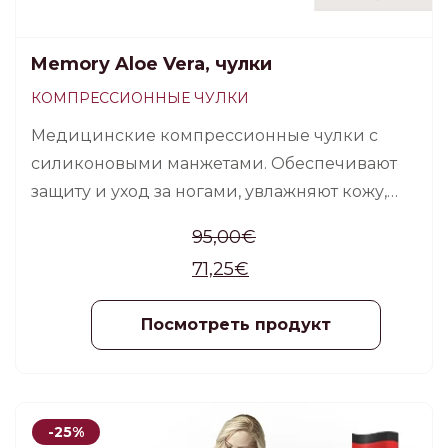
Memory Aloe Vera, чулки
КОМПРЕССИОННЫЕ ЧУЛКИ
Медицинские компрессионные чулки с
силиконовыми манжетами. Обеспечивают
защиту и уход за ногами, увлажняют кожу,
уменьшают дискомфорт при сухой коже,
95,00
€
устойчивый и длительный положительный
71,25
€
эффект, продолжается и после 100 стирок.
Посмотреть продукт
-25%