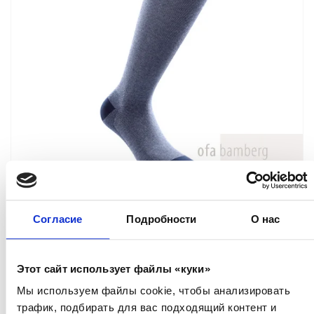
Memory Men, гольфы
Согласие
Подробности
О нас
КОМПРЕССИОННЫЕ ЧУЛКИ
Элегантные медицинские компрессионные
Этот сайт использует файлы «куки»
носки для мужчин. Носки, которые
Мы используем файлы cookie, чтобы анализировать
визуально не отличаются от обычных носков.
трафик, подбирать для вас подходящий контент и
Их приятно носить, поскольку они содержат