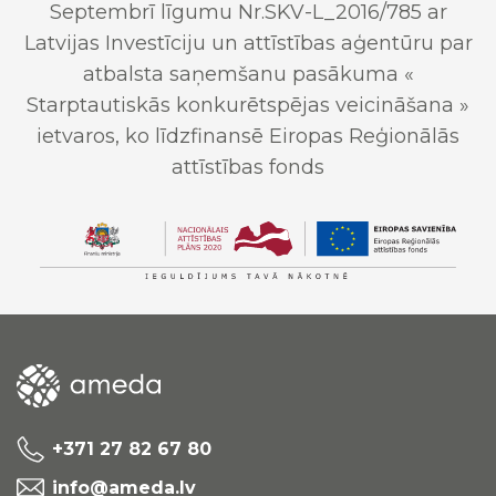
Septembrī līgumu Nr.SKV-L_2016/785 ar
Latvijas Investīciju un attīstības aģentūru par
atbalsta saņemšanu pasākuma «
Starptautiskās konkurētspējas veicināšana »
ietvaros, ko līdzfinansē Eiropas Reģionālās
attīstības fonds
+371 27 82 67 80
info@ameda.lv