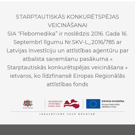
STARPTAUTISKĀS KONKURĒTSPĒJAS
VEICINĀŠANAI
SIA “Flebomedika” ir noslēdzis 2016. Gada 16.
Septembrī līgumu Nr.SKV-L_2016/785 ar
Latvijas Investīciju un attīstības aģentūru par
atbalsta saņemšanu pasākuma «
Starptautiskās konkurētspējas veicināšana »
ietvaros, ko līdzfinansē Eiropas Reģionālās
attīstības fonds