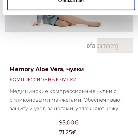
Отказаться
Memory Aloe Vera, чулки
КОМПРЕССИОННЫЕ ЧУЛКИ
Медицинские компрессионные чулки с
силиконовыми манжетами. Обеспечивают
защиту и уход за ногами, увлажняют кожу,
уменьшают дискомфорт при сухой коже,
95,00
€
устойчивый и длительный положительный
71,25
€
эффект, продолжается и после 100 стирок.