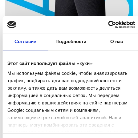
Согласие
Подробности
О нас
Этот сайт использует файлы «куки»
Мы используем файлы cookie, чтобы анализировать
трафик, подбирать для вас подходящий контент и
рекламу, а также дать вам возможность делиться
информацией в социальных сетях. Мы передаем
информацию о ваших действиях на сайте партнерам
Ofa 365 с хлопком – для профилактики
Google: социальным сетям и компаниям,
КОМПРЕССИОННЫЕ ИЗДЕЛИЯ
занимающимся рекламой и веб-аналитикой. Наши
партнеры могут комбинировать эти сведения с
Компрессионные гольфы для профилактики
предоставленной вами информацией, а также данными,
венозных заболеваний и путешествий для