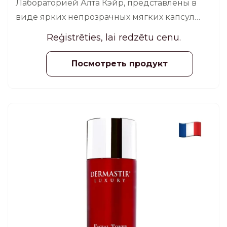
Лабораторией Алта Кэйр, представлены в
виде ярких непрозрачных мягких капсул
жемчужного цвета, каждая из которых
Reģistrēties, lai redzētu cenu.
наполнена сывороткой с Q10.
Посмотреть продукт
JAUNUMS