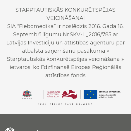
STARPTAUTISKĀS KONKURĒTSPĒJAS
VEICINĀŠANAI
SIA “Flebomedika” ir noslēdzis 2016. Gada 16.
Septembrī līgumu Nr.SKV-L_2016/785 ar
Latvijas Investīciju un attīstības aģentūru par
atbalsta saņemšanu pasākuma «
Starptautiskās konkurētspējas veicināšana »
ietvaros, ko līdzfinansē Eiropas Reģionālās
attīstības fonds