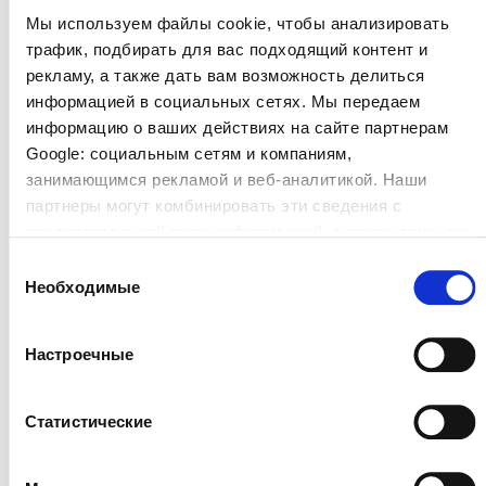
Мы используем файлы cookie, чтобы анализировать
Dermastir Luxury Kонтур Глаз – Крем
трафик, подбирать для вас подходящий контент и
рекламу, а также дать вам возможность делиться
ANTI-AGING KОСМЕТИКА
информацией в социальных сетях. Мы передаем
Крем для контура глаз Дермастир Luxury -
информацию о ваших действиях на сайте партнерам
ответ видимым возрастным изменениям
Google: социальным сетям и компаниям,
области вокруг глаз, морщинам и заломам.
занимающимся рекламой и веб-аналитикой. Наши
партнеры могут комбинировать эти сведения с
Reģistrēties, lai redzētu cenu.
предоставленной вами информацией, а также данными,
которые они получили при использовании вами их
Выбор
Посмотреть продукт
сервисов.
Необходимые
согласия
Настроечные
Статистические