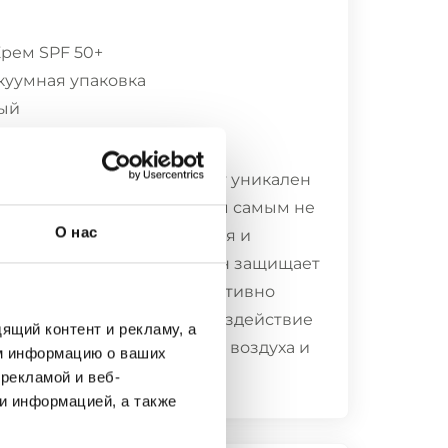
рем SPF 50+
куумная упаковка
ый
м серии Дермастир Luxury уникален
безвоздушную упаковку, тем самым не
О нас
тным фильтрам окисляться и
вок, инновационный флакон защищает
 света, которые тоже негативно
родукта. Таким образом, воздействие
ящий контент и рекламу, а
ых факторов-жары, света, воздуха и
м информацию о ваших
устранено.
рекламой и веб-
и информацией, а также