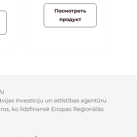
баланс геля для контура
Посмотреть
0 мл
глаз остается без
продукт
изменений.
AI
ijas Investīciju un attīstības aģentūru
os, ko līdzfinansē Eiropas Reģionālās