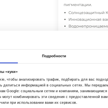
пигментации.
Солнцезащитный К
Инновационная ва
Водонепроницаем
Матовый эффект
Солнцезащинтый кре
тем, что помещен в 
Подробности
позволяя солнцезащи
загрязняться. Вдоба
содержимое от жары и
лы «куки»
влияют на качество п
e, чтобы анализировать трафик, подбирать для вас подход
четырех разрушительн
ть делиться информацией в социальных сетях. Мы передае
бактерий полностью 
рам Google: социальным сетям и компаниям, занимающимся 
 могут комбинировать эти сведения с предоставленной вам
чили при использовании вами их сервисов.