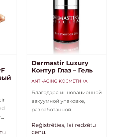
Dermastir Luxury
PF
Kонтур Глаз – Гель
вый
ANTI-AGING KОСМЕТИКА
Благодаря инновационной
ir
вакуумной упаковке,
ed
разработанной
т
специально для
Reģistrēties, lai redzētu
косметической линии
cenu.
ētu
Дермастир Luxury, рН-