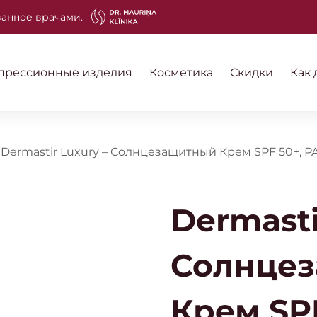
анное врачами.
прессионные изделия
Косметика
Скидки
Как 
/
Dermastir Luxury – Солнцезащитный Крем SPF 50+, P
Dermasti
Солнце
Крем SPF