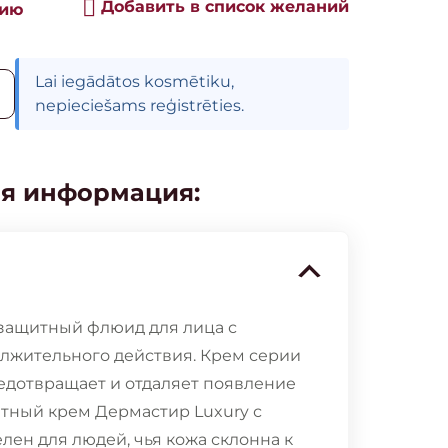
Добавить в список желаний
нию
Lai iegādātos kosmētiku,
nepieciešams reģistrēties.
я информация:
защитный флюид для лица с
лжительного действия. Крем серии
едотвращает и отдаляет появление
тный крем Дермастир Luxury с
лен для людей, чья кожа склонна к