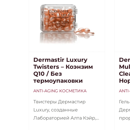
Dermastir Luxury
Der
Twisters – Коэнзим
Mul
Q10 / Без
Cle
термоупаковки
Но
ANTI-AGING KОСМЕТИКА
ANTI
Твистеры Дермастир
Гель
Luxury, созданные
Дер
Лабораторией Алта Кэйр,
про
представлены в виде
косм