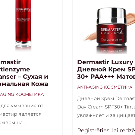
mastir
Dermastir Luxury
tienzyme
Дневной Крем S
anser – Сухая и
30+ PAA+++ Мато
рмальная Кожа
ANTI-AGING KОСМЕТИКА
-AGING KОСМЕТИКА
Дневной крем Dermast
 для умывания от
Day Cream SPF30+ Tint
мастир является
увлажняет и защищае
рывом на
кожу от воздействия
Reģistrēties, lai redz
етическом рынке.
солнечных лучей,