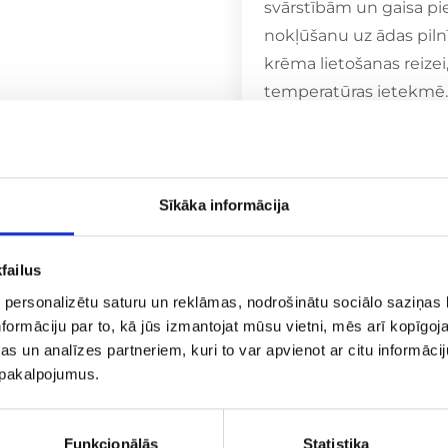
svārstībām un gaisa pie
nokļūšanu uz ādas pilnī
krēma lietošanas reizei
temperatūras ietekmē.
ādas tipiem un visu ve
Formulas sastāvā 24 kar
Revitalizē un aktivi
Sīkāka informācija
Sniedz ādai veselīg
Dziļa un noturīga mi
failus
Vakuumiepakojums 
visu lietošanas laiku
 personalizētu saturu un reklāmas, nodrošinātu sociālo saziņas l
formāciju par to, kā jūs izmantojat mūsu vietni, mēs arī kopīgo
s un analīzes partneriem, kuri to var apvienot ar citu informācij
u pakalpojumus.
Kosmētikas lieto
Funkcionālās
Statistika