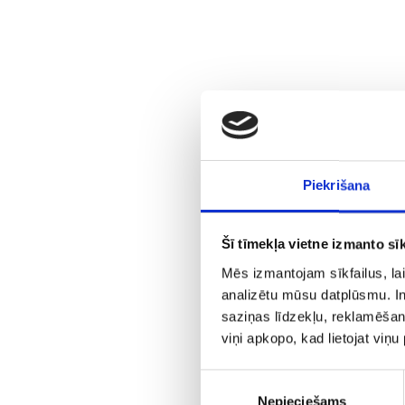
Piekrišana
Šī tīmekļa vietne izmanto sīk
Mēs izmantojam sīkfailus, lai
analizētu mūsu datplūsmu. In
saziņas līdzekļu, reklamēšana
viņi apkopo, kad lietojat viņ
Piekrišanas
Nepieciešams
izvēle