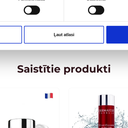
Kosmētikas sastā
Ļaut atlasi
Saistītie produkti