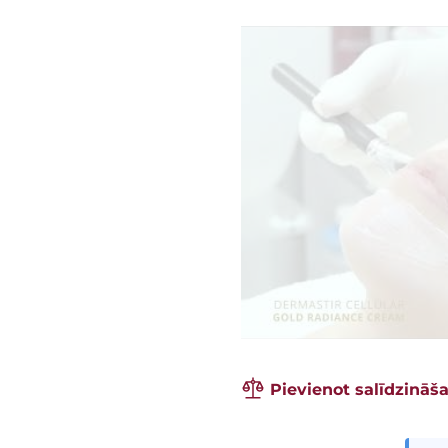
Pievienot salīdzināš