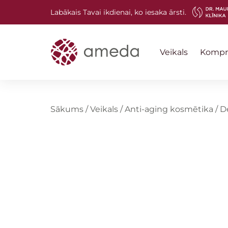
Labākais Tavai ikdienai, ko iesaka ārsti.
Veikals
Kompre
Sākums
/
Veikals
/
Anti-aging kosmētika
/
D