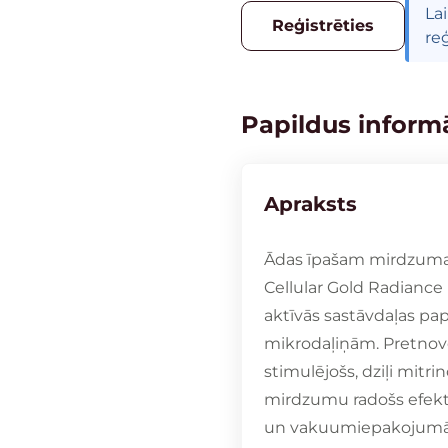
La
Reģistrēties
reģ
Papildus informā
Apraksts
Ādas īpašam mirdzumam
Cellular Gold Radiance
aktīvās sastāvdaļas papi
mikrodaļiņām. Pretnov
stimulējošs, dziļi mit
mirdzumu radošs efekt
un vakuumiepakojumā, 