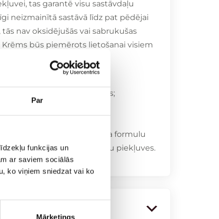
kļuvei, tas garantē visu sastāvdaļu
gi neizmainītā sastāvā līdz pat pēdējai
, tās nav oksidējušās vai sabrukušas
 Krēms būs piemērots lietošanai visiem
cumu sejas ādai. Bez toņa.
ātu zelts;
zē ādas atjaunošanās procesus;
Par
u mirdzumu;
trināšana;
nodrošina nemainīgu krēma formulu
, bez oksidēšanās un baktēriju piekļuves.
īdzekļu funkcijas un
jam ar saviem sociālās
u, ko viņiem sniedzat vai ko
šana
Mārketings