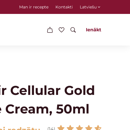
Man ir recepte
Kontakti
Latviešu
Ienākt
r Cellular Gold
 Cream, 50ml
(14)