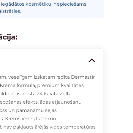
i iegādātos kosmētiku, nepieciešams
istrēties.
cija:
, veselīgam izskatam radīta Dermastir
 Krēma formula, premium kvalitātes
ldinātas ar īsta 24 karāta Zelta
ecošanas efekts, ādas atjaunošanu
rinošs un pamanāmu sejas
s. Krēms ieslēgts termo
nav pakļauts ārējās vides temperatūras