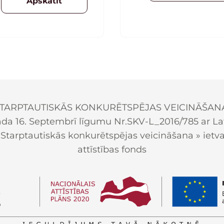
Apskatīt
TARPTAUTISKĀS KONKURĒTSPĒJAS VEICINĀŠAN
ada 16. Septembrī līgumu Nr.SKV-L_2016/785 ar Latv
arptautiskās konkurētspējas veicināšana » ietvar
attīstības fonds