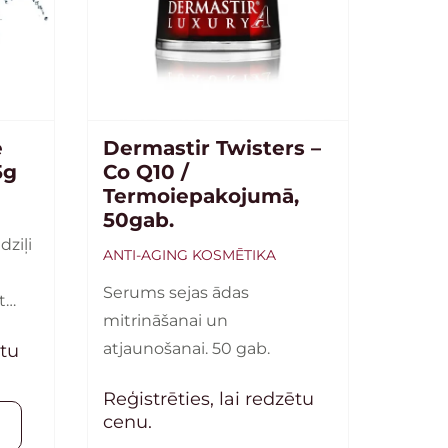
e
Dermastir Twisters –
5g
Co Q10 /
Termoiepakojumā,
50gab.
dziļi
ANTI-AGING KOSMĒTIKA
Serums sejas ādas
t
mitrināšanai un
.
atjaunošanai. 50 gab.
ētu
Reģistrēties, lai redzētu
cenu.