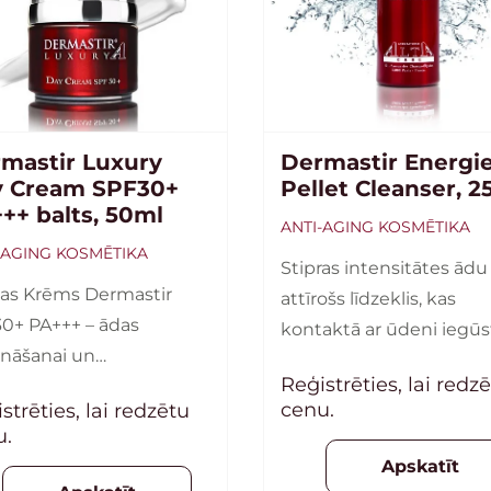
mastir Luxury
Dermastir Energi
 Cream SPF30+
Pellet Cleanser, 2
++ balts, 50ml
ANTI-AGING KOSMĒTIKA
-AGING KOSMĒTIKA
Stipras intensitātes ādu 
as Krēms Dermastir
attīrošs līdzeklis, kas
0+ PA+++ – ādas
kontaktā ar ūdeni iegūs
ināšanai un
maigi putojošu tekstūru
Reģistrēties, lai redz
unošanai ar
Piemērots visiem ādas
cenu.
strēties, lai redzētu
ekstraktiem,
tipiem.
u.
oksidantiem un
Apskatīt
oskābēm. Bez toņa. 50