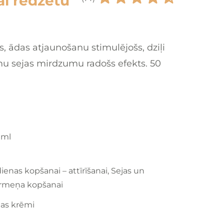
lai redzētu
, ādas atjaunošanu stimulējošs, dziļi
 sejas mirdzumu radošs efekts. 50
 ml
ienas kopšanai – attīrīšanai, Sejas un
rmeņa kopšanai
jas krēmi