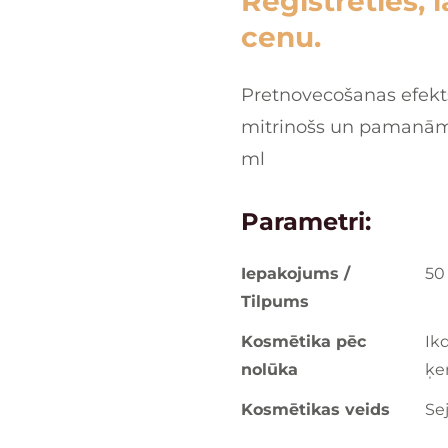
Reģistrēties, 
cenu.
Pretnovecošanas efekts
mitrinošs un pamanāmu
ml
Parametri:
Iepakojums /
50
Tilpums
Kosmētika pēc
Ikd
nolūka
ķe
Kosmētikas veids
Se