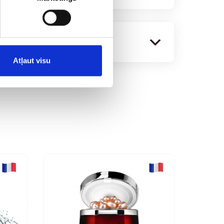
vs / formula
Atļaut visu