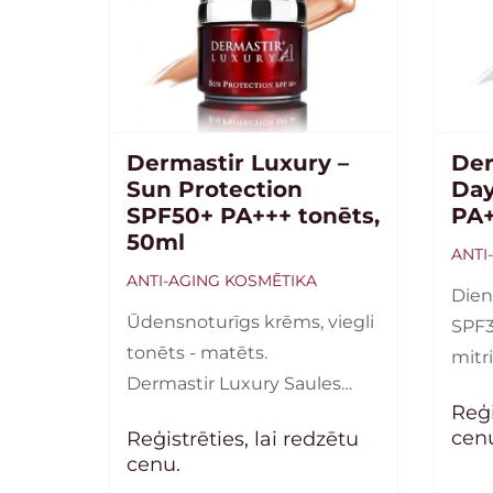
Dermastir Luxury –
Der
Sun Protection
Day
SPF50+ PA+++ tonēts,
PA+
50ml
ANTI
ANTI-AGING KOSMĒTIKA
Dien
Ūdensnoturīgs krēms, viegli
SPF3
tonēts - matēts.
mitr
Dermastir Luxury Saules
atja
Reģi
aizsargfaktors ar SPF 50+
fito
cen
Reģistrēties, lai redzētu
PA+++ saules aizsargfiltru –
anti
cenu.
spēcīgāka aizsardzība pret
amin