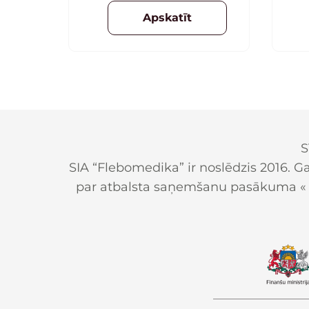
sauli, aizkavē krunciņu
ml
Apskatīt
veidošanos, īpaši
nepieciešams ādai ar
tendenci uz
pigmentāciju. Krēms ar toni.
50 ml
S
SIA “Flebomedika” ir noslēdzis 2016. G
par atbalsta saņemšanu pasākuma « St