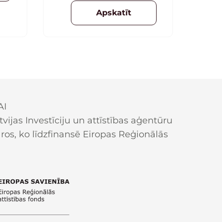
Apskatīt
AI
ijas Investīciju un attīstības aģentūru
os, ko līdzfinansē Eiropas Reģionālās