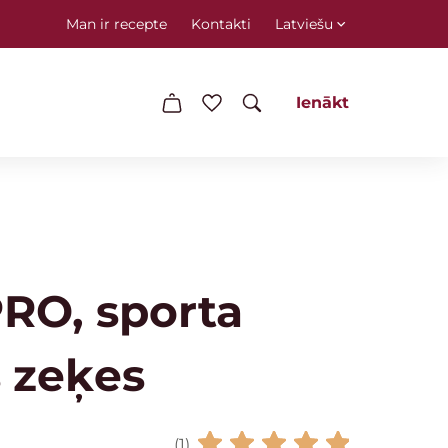
Man ir recepte
Kontakti
Latviešu
Ienākt
RO, sporta
 zeķes
(1)