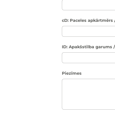
cD: Paceles apkārtmērs 
ID: Apakšstilba garums 
Piezīmes