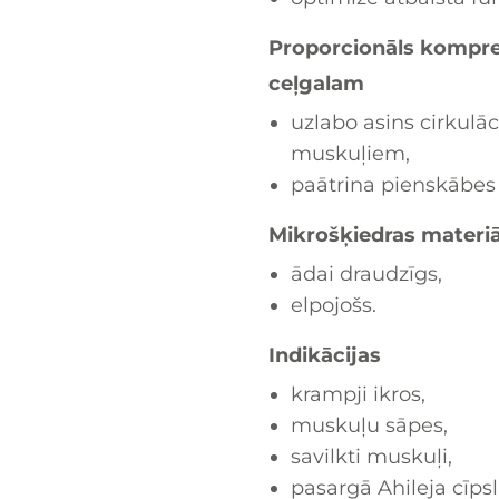
Proporcionāls kompres
ceļgalam
uzlabo asins cirkulāc
muskuļiem,
paātrina pienskābes
Mikrošķiedras materiā
ādai draudzīgs,
elpojošs.
Indikācijas
krampji ikros,
muskuļu sāpes,
savilkti muskuļi,
pasargā Ahileja cīpsl