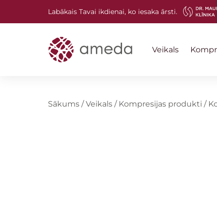
Labākais Tavai ikdienai, ko iesaka ārsti.
Veikals
Kompre
Sākums
/
Veikals
/
Kompresijas produkti
/
Ko