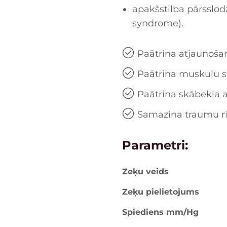
apakšstilba pārsslod
syndrome).
Paātrina atjaunoša
Paātrina muskuļu s
Paātrina skābekļa
Samazina traumu r
Parametri:
Zeķu veids
Zeķu pielietojums
Spiediens mm/Hg