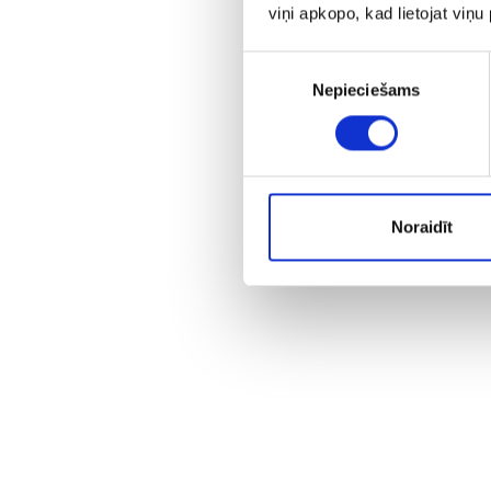
viņi apkopo, kad lietojat viņ
Piekrišanas
Nepieciešams
izvēle
Noraidīt