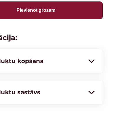
Pievienot grozam
cija:
duktu kopšana
uktu sastāvs