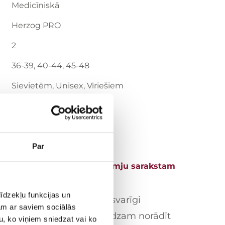
Medicīniskā
Herzog PRO
2
36-39, 40-44, 45-48
Sievietēm, Unisex, Vīriešiem
Melnas, Rozā
Ar slēgtu purngalu
Par
Pievienot vēlmju sarakstam
anai
īdzekļu funkcijas un
ldītu savu funkciju, ļoti svarīgi
jam ar saviem sociālās
rētiem izmēriem, tādēļ lūdzam norādīt
u, ko viņiem sniedzat vai ko