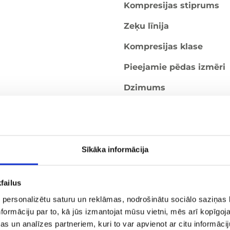
Kompresijas stiprums
Zeķu līnija
Kompresijas klase
Pieejamie pēdas izmēri
Dzimums
Krāsa
Purngals
Sīkāka informācija
Pievienot salīdzināš
failus
 personalizētu saturu un reklāmas, nodrošinātu sociālo saziņas l
Lai kompresijas zeķes pi
formāciju par to, kā jūs izmantojat mūsu vietni, mēs arī kopīgo
iegādāties tās ar konk
s un analīzes partneriem, kuri to var apvienot ar citu informācij