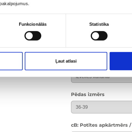
zemāk prasīto info.
u pakalpojumus.
Ņemot mērus, mērlentu
Funkcionālās
Statistika
jābūt stingram.
Iegādājies preci
Ļaut atlasi
Krāsa
Pēdas izmērs
cB: Potītes apkārtmērs 