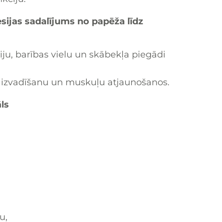
ijas sadalījums no papēža līdz
iju, barības vielu un skābekļa piegādi
 izvadīšanu un muskuļu atjaunošanos.
ls
u,