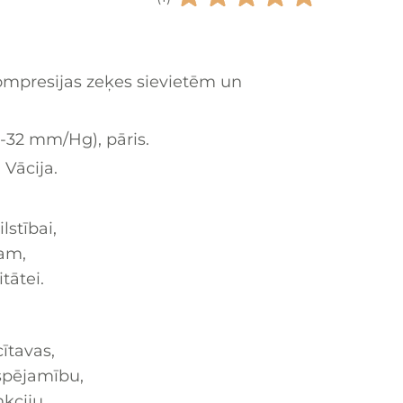
ompresijas zeķes sievietēm un
3-32 mm/Hg), pāris.
Vācija.
lstībai,
am,
tātei.
cītavas,
spējamību,
kciju.