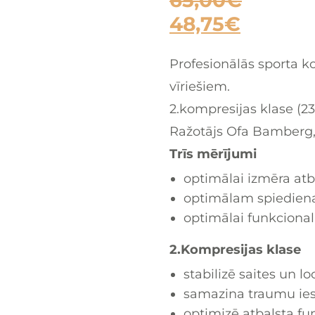
65,00
€
48,75
€
Profesionālās sporta k
vīriešiem.
2.kompresijas klase (2
Ražotājs Ofa Bamberg, 
Trīs mērījumi
optimālai izmēra atbi
optimālam spiedien
optimālai funkcionali
2.Kompresijas klase
stabilizē saites un lo
samazina traumu ie
optimizē atbalsta fun