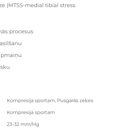
ze (MTSS-medial tibial stress
nās procesus
asilšanu
 apmaiņu
isku
Kompresija sportam, Pusgarās zeķes
Kompresija sportam
23-32 mm/Hg