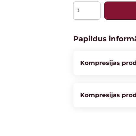
Herzog
PRO,
sporta
pusgarās
Papildus informā
zeķes
quantity
Kompresijas pro
Kompresijas prod