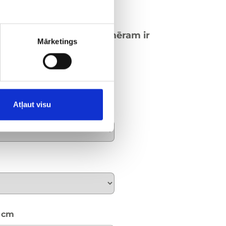
 pievilkt cieši, apkārtmēram ir
Mārketings
Atļaut visu
/ cm