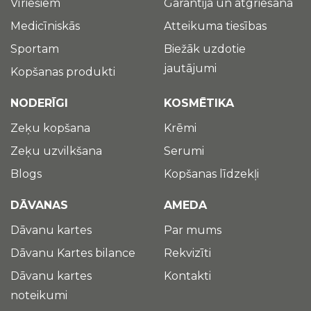
Vīriešiem
Garantija un atgriešana
Medicīniskās
Atteikuma tiesības
Sportam
Biežāk uzdotie
jautājumi
Kopšanas produkti
NODERĪGI
KOSMĒTIKA
Zeķu kopšana
Krēmi
Zeķu uzvilkšana
Serumi
Blogs
Kopšanas līdzekļi
DĀVANAS
AMEDA
Dāvanu kartes
Par mums
Dāvanu Kartes bilance
Rekvizīti
Dāvanu kartes
Kontakti
noteikumi