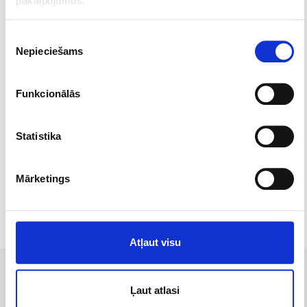
pakalpojumus.
Piekrišanas
Nepieciešams
izvēle
Funkcionālās
Dāvanu kartes
Statistika
Mārketings
Atļaut visu
STARPTAUTISKĀS KONKURĒTSPĒJAS
Ļaut atlasi
VEICINĀŠANAI