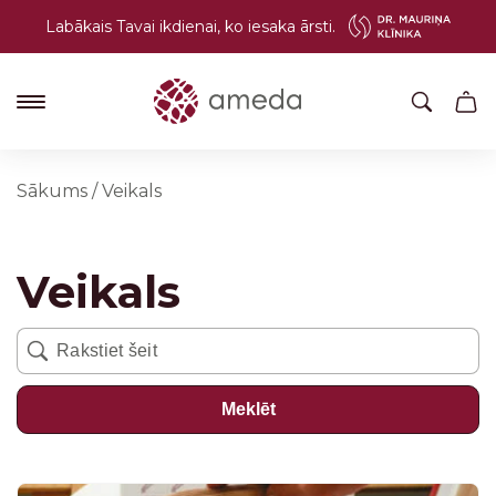
Labākais Tavai ikdienai, ko iesaka ārsti.
Sākums
/
Veikals
Veikals
Meklēt