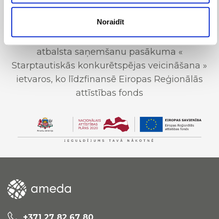
SIA “Flebomedika” ir noslēdzis 2016. Gada 16.
Noraidīt
Septembrī līgumu Nr.SKV-L_2016/785 ar
Latvijas Investīciju un attīstības aģentūru par
atbalsta saņemšanu pasākuma «
Starptautiskās konkurētspējas veicināšana »
ietvaros, ko līdzfinansē Eiropas Reģionālās
attīstības fonds
+371 27 82 67 80